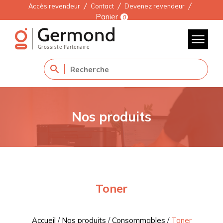
Accès revendeur
Contact
Devenez revendeur
Panier
0
Nos produits
Toner
Accueil
/
Nos produits
/
Consommables
/
Toner