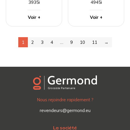
3935i
4945i
Voir +
Voir +
1
2
3
4
…
9
10
11
→
Nous rejoindre rapidement ?
revendeurs@germond.eu
La société