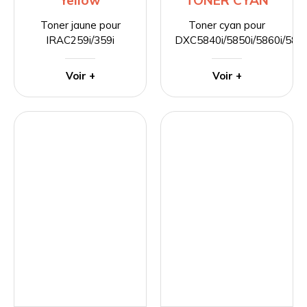
Yellow
TONER CYAN
Toner jaune pour
Toner cyan pour
IRAC259i/359i
DXC5840i/5850i/5860i/5870
Voir +
Voir +