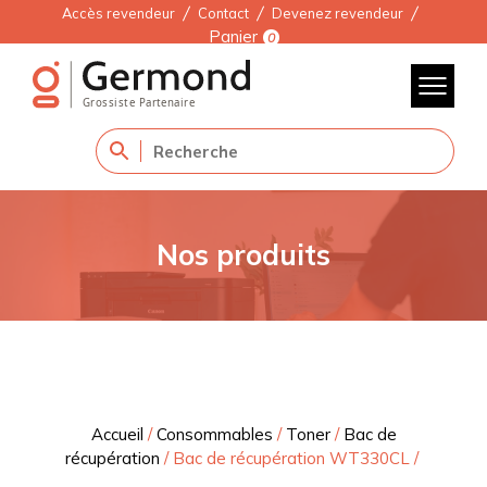
Accès revendeur
Contact
Devenez revendeur
Panier
0
Nos produits
Accueil
/
Consommables
/
Toner
/
Bac de
récupération
/
Bac de récupération WT330CL
/