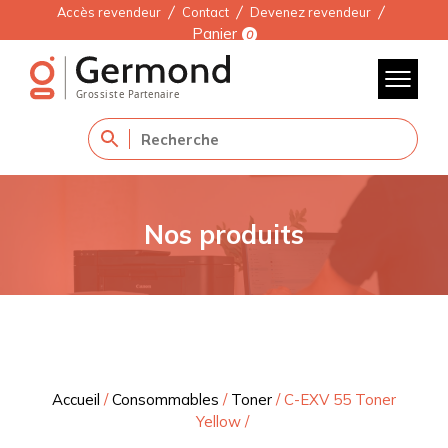
Accès revendeur
Contact
Devenez revendeur
Panier
0
Nos produits
Accueil
/
Consommables
/
Toner
/
C-EXV 55 Toner
Yellow
/