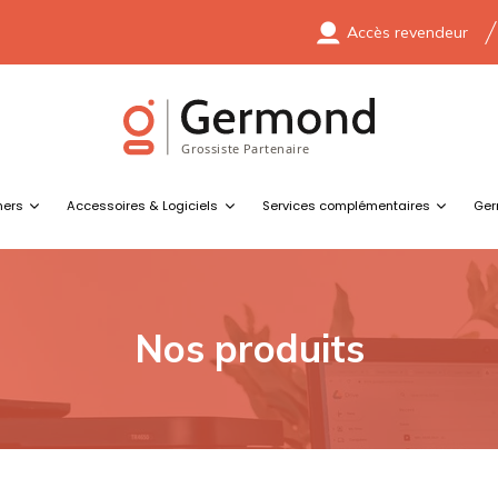
Accès revendeur
ners
Accessoires & Logiciels
Services complémentaires
Ger
Nos produits