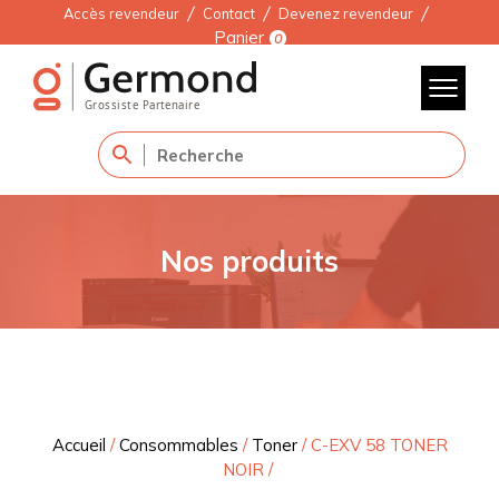
Accès revendeur
Contact
Devenez revendeur
Panier
0
Nos produits
Accueil
/
Consommables
/
Toner
/
C-EXV 58 TONER
NOIR
/