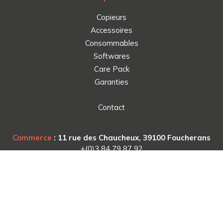
Copieurs
Accessoires
Consommables
Softwares
Care Pack
Garanties
Contact
Commerce
: 11 rue des Chaucheux, 39100 Foucherans
+(0)3 84 79 87 92
Logistique
: ZAC de Bel Air, Av. Joseph Froelicher,
77164 Ferrières-en-Brie
+(0)1 60 54 66 77
Copyright © 2026 |
Mentions légales
|
Confidentialité
|
CGV