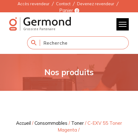
Accès revendeur
Contact
Devenez revendeur
Panier
0
Nos produits
Accueil
/
Consommables
/
Toner
/
C-EXV 55 Toner
Magenta
/