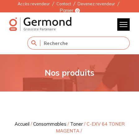
Accès revendeur
Contact
Devenez revendeur
Panier
0
Nos produits
Accueil
/
Consommables
/
Toner
/
C-EXV 64 TONER
MAGENTA
/