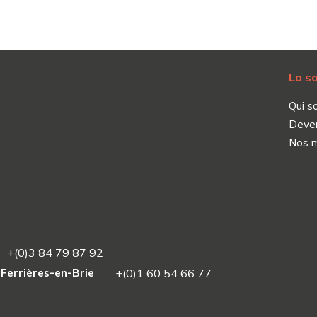
La s
Qui s
Deve
Nos 
+(0)3 84 79 87 92
4 Ferrières-en-Brie
+(0)1 60 54 66 77