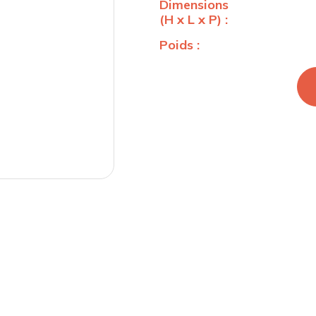
Dimensions
(H x L x P) :
Poids :