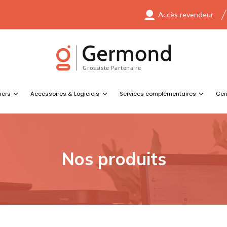
Accès revendeur
ners
Accessoires & Logiciels
Services complémentaires
Ger
Nos produits