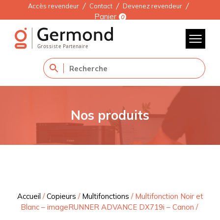
Accès revendeur
Contact
Devenez revendeur
Panier
0
Nos produits
Accueil
/
Copieurs
/
Multifonctions
/
Multifonction Noir et
Blanc – imageRUNNER ADVANCE DX719i – Canon
/