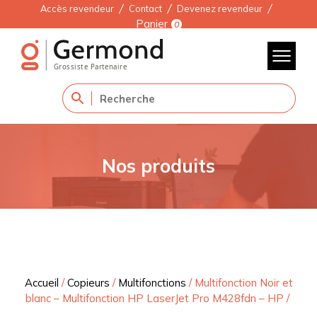
Accès revendeur
Contact
Devenez revendeur
Panier
0
Nos produits
Accueil
/
Copieurs
/
Multifonctions
/
Multifonction Noir et
blanc – Multifonction HP LaserJet Pro M428fdn – HP
/