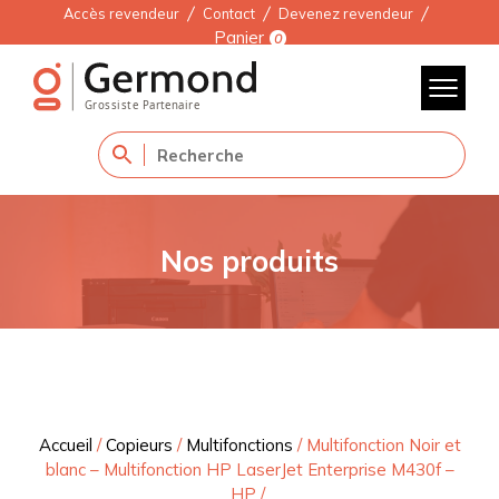
Accès revendeur
Contact
Devenez revendeur
Panier
0
Nos produits
Accueil
/
Copieurs
/
Multifonctions
/
Multifonction Noir et
blanc – Multifonction HP LaserJet Enterprise M430f –
HP
/