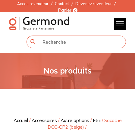
Accès revendeur
Contact
Devenez revendeur
Panier
0
Nos produits
Accueil
/
Accessoires
/
Autre options
/
Etui
/
Sacoche
DCC-CP2 (beige)
/