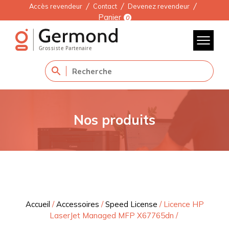
Accès revendeur
Contact
Devenez revendeur
Panier
0
Nos produits
Accueil
/
Accessoires
/
Speed License
/
Licence HP
LaserJet Managed MFP X67765dn
/