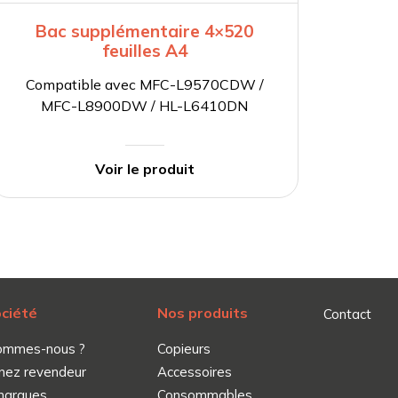
Bac supplémentaire 4×520
feuilles A4
Com
Compatible avec MFC-L9570CDW /
M
MFC-L8900DW / HL-L6410DN
Voir le produit
ociété
Nos produits
Contact
ommes-nous ?
Copieurs
nez revendeur
Accessoires
marques
Consommables