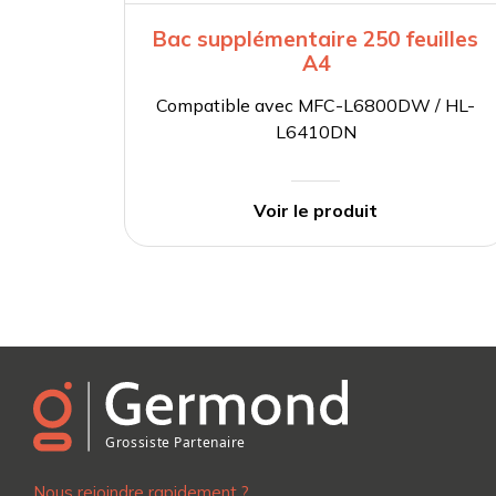
Bac supplémentaire 250 feuilles
A4
Compatible avec MFC-L6800DW / HL-
L6410DN
Voir le produit
Nous rejoindre rapidement ?