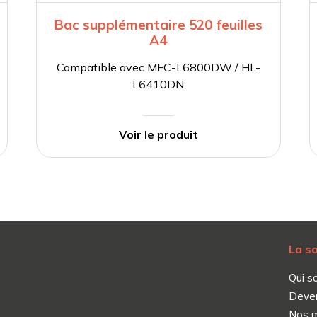
Bac supplémentaire 520 feuilles
A4
Compatible avec MFC-L6800DW / HL-
L6410DN
Voir le produit
La s
Qui s
Deve
Nos 