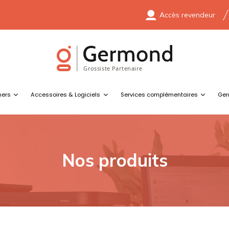
Accès revendeur
ners
Accessoires & Logiciels
Services complémentaires
Ger
Nos produits