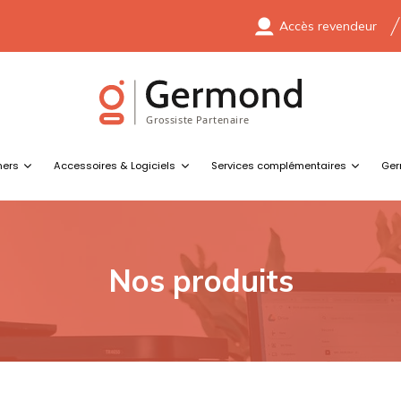
Accès revendeur
ners
Accessoires & Logiciels
Services complémentaires
Ger
Nos produits