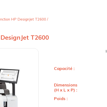
onction HP DesignJet T2600
/
 DesignJet T2600
Capacité :
Dimensions
(H x L x P) :
Poids :