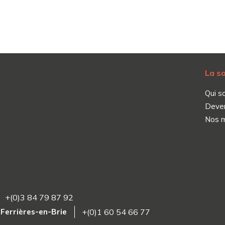
La s
Qui s
Deve
Nos 
+(0)3 84 79 87 92
4 Ferrières-en-Brie
+(0)1 60 54 66 77