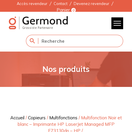
Accès revendeur
Contact
Devenez revendeur
Panier
0
Nos produits
Accueil
/
Copieurs
/
Multifonctions
/
Multifonction Noir et
blanc – Imprimante HP LaserJet Managed MFP
E73130dn – HP
/