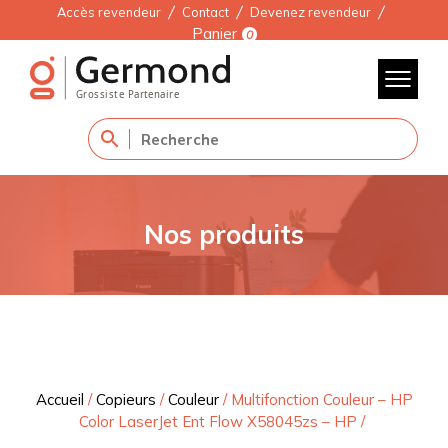
Accès revendeur
Contact
Devenez revendeur
Panier
0
Nos produits
Accueil
/
Copieurs
/
Couleur
/
Multifonction Couleur – HP
Color LaserJet Ent Flow X58045zs – HP
/