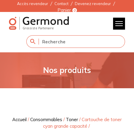
Accès revendeur
Contact
Devenez revendeur
Panier
0
Nos produits
Accueil
/
Consommables
/
Toner
/
Cartouche de toner
cyan grande capacité
/