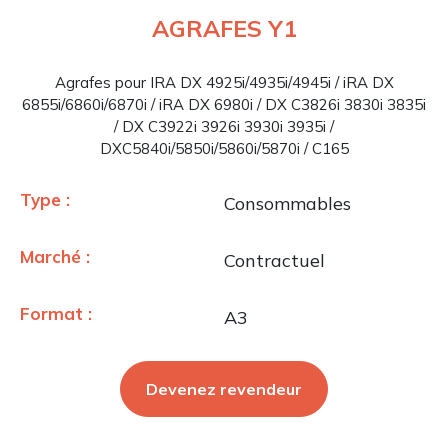
AGRAFES Y1
Agrafes pour IRA DX 4925i/4935i/4945i / iRA DX
6855i/6860i/6870i / iRA DX 6980i / DX C3826i 3830i 3835i
/ DX C3922i 3926i 3930i 3935i /
DXC5840i/5850i/5860i/5870i / C165
Type :
Consommables
Marché :
Contractuel
Format :
A3
Devenez revendeur