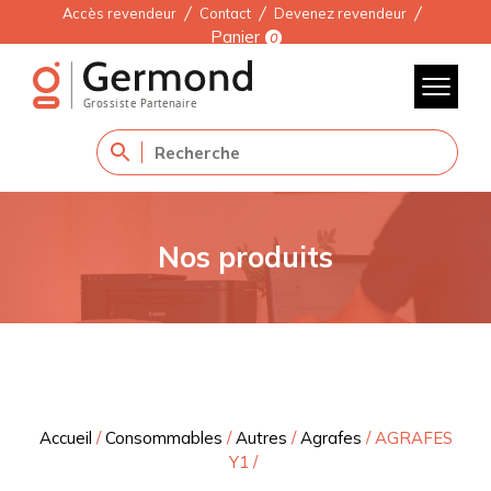
Accès revendeur
Contact
Devenez revendeur
Panier
0
Nos produits
Accueil
/
Consommables
/
Autres
/
Agrafes
/
AGRAFES
Y1
/