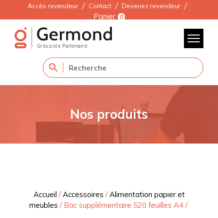
Accès revendeur
Contact
Devenez revendeur
Panier
0
Nos produits
Accueil
/
Accessoires
/
Alimentation papier et
meubles
/
Bac supplémentaire 520 feuilles A4
/