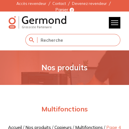
Accès revendeur
Contact
Devenez revendeur
Panier
0
Nos produits
Multifonctions
Accueil
/
Nos produits
/
Copieurs
/
Multifonctions
/
Page 4