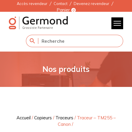
Accès revendeur
Contact
Devenez revendeur
Panier
0
Nos produits
Accueil
/
Copieurs
/
Traceurs
/
Traceur – TM255 –
Canon
/