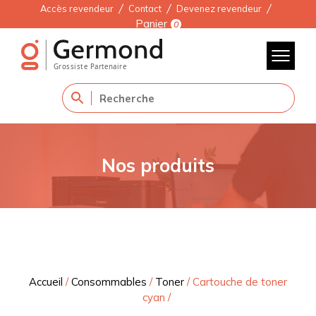
Accès revendeur
Contact
Devenez revendeur
Panier
0
Nos produits
Accueil
/
Consommables
/
Toner
/
Cartouche de toner
cyan
/