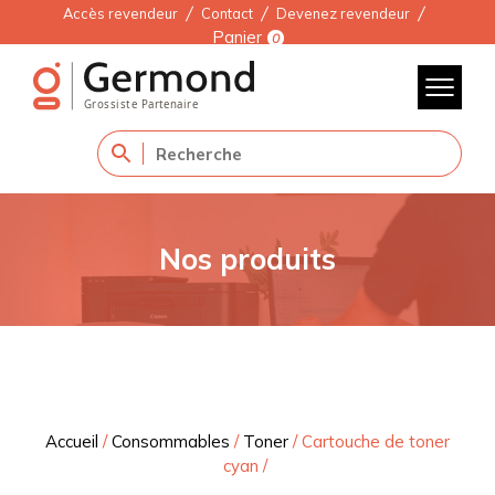
Accès revendeur
Contact
Devenez revendeur
Panier
0
Nos produits
Accueil
/
Consommables
/
Toner
/
Cartouche de toner
cyan
/