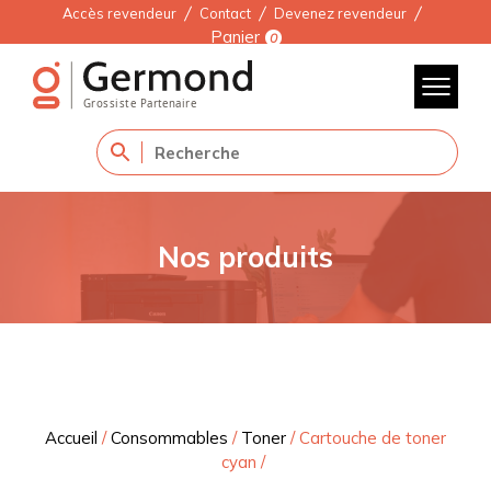
Accès revendeur
Contact
Devenez revendeur
Panier
0
Nos produits
Accueil
/
Consommables
/
Toner
/
Cartouche de toner
cyan
/