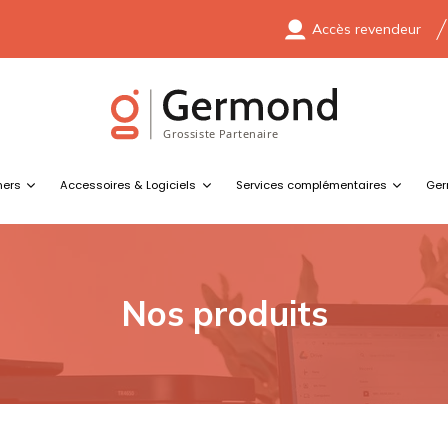
Accès revendeur
ners
Accessoires & Logiciels
Services complémentaires
Ger
Nos produits